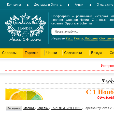
Контакты
Доставка и Оплата
Акции
О магазине
Профсервиз – розничный интернет ма
Leander. Фарфор Чехии, Столовые сер
сервизы. Хрусталь Bohemia
Гуси
Гжель
Мадонна
Охотнич
Например:
,
,
,
Сервизы
Тарелки
Чашки
Салатники
Блюда
Се
Интерне
Главная
/
Тарелки
/
ТАРЕЛКИ ГЛУБОКИЕ
/
Тарелка глубокая 23