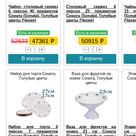
Чайно- столовый сервиз
Столовый сервиз 6
Чайны
6 персон 40 предметов
персон 25 предметов
15 п
Соната (Sonata), Голубые
Соната (Sonata), Голубые
(Sona
цветы (Чехия)
цветы (Чехия)
(Чехи
Есть в наличии
Есть в наличии
Е
52623
47361
50915
В корзину
В корзину
Набор для торта Соната,
Ваза для фруктов на
Этаж
Голубые цветы
ножке Соната, Голубые
Сона
цветы
Набор для торта 6
Ваза для фруктов на
Этаже
персон 7 предметов
ножке 23 см Соната
см С
Соната (Sonata), Голубые
(Sonata), Голубые цветы
Голуб