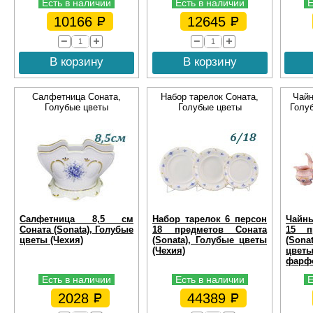
Есть в наличии
Есть в наличии
Е
10166
12645
В корзину
В корзину
Салфетница Соната,
Набор тарелок Соната,
Чайн
Голубые цветы
Голубые цветы
Голу
Салфетница 8,5 см
Набор тарелок 6 персон
Чайны
Соната (Sonata), Голубые
18 предметов Соната
15 п
цветы (Чехия)
(Sonata), Голубые цветы
(Son
(Чехия)
цве
фарфо
Есть в наличии
Есть в наличии
Е
2028
44389