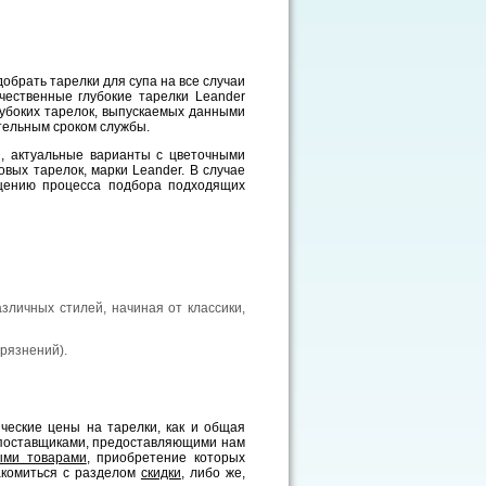
обрать тарелки для супа на все случаи
чественные глубокие тарелки Leander
глубоких тарелок, выпускаемых данными
тельным сроком службы.
я, актуальные варианты с цветочными
вых тарелок, марки Leander. В случае
ощению процесса подбора подходящих
личных стилей, начиная от классики,
грязнений).
ческие цены на тарелки, как и общая
 поставщиками, предоставляющими нам
ыми товарами
, приобретение которых
накомиться с разделом
скидки
, либо же,