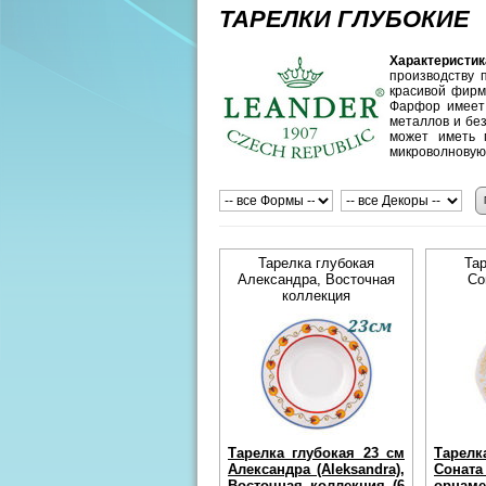
ТАРЕЛКИ ГЛУБОКИЕ
Характеристи
производству 
красивой фирм
Фарфор имеет 
металлов и без
может иметь 
микроволновую
Тарелка глубокая
Та
Александра, Восточная
Со
коллекция
Тарелка глубокая 23 см
Тарелк
Александра (Aleksandra),
Соната 
Восточная коллекция (6
орнам