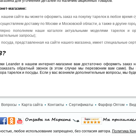
магазина для уточнения деталей по наличию акционных товаров.
рнет-магазине:
 нашем сайте вы можете оформить заказ на покупку тарелок в любое время су
существляем доставку по Москве и Московской области, а также в другие горо
улярно пополняем наши каталоги актуальными моделями тарелок и ор
вательные запросы);
я посуда, представленная на сайте нашего магазина, имеет специальные сер
З?
елки Leander в нашем интернет-магазине вам достаточно оформить заказ н
 заказать обратный звонок (в этом случае мы перезвоним вам сами). Вы
ра тарелок и посуды. Если у вас возникли дополнительные вопросы, мы буде
 Вопросы
▪
Карта сайта
▪
Контакты
▪
Сертификаты
▪
Фарфор Оптом
▪
Вид
остью, любое использование запрещено, без согласия автора.
Политика Ко