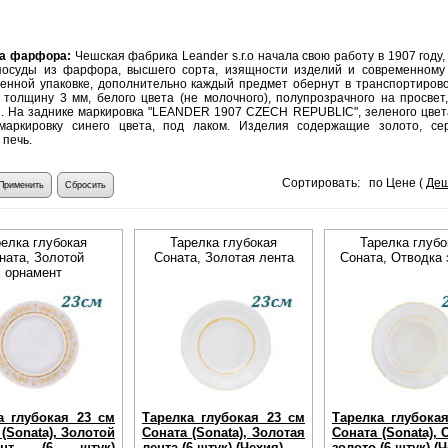
ка фарфора:
Чешская фабрика Leander s.r.o начала свою работу в 1907 году
посуды из фарфора, высшего сорта, изящности изделий и современному 
енной упаковке, дополнительно каждый предмет обернут в транспортирово
толщину 3 мм, белого цвета (не молочного), полупрозрачного на просвет
. На заднике маркировка "LEANDER 1907 CZECH REPUBLIC", зеленого цвета,
маркировку синего цвета, под лаком. Изделия содержащие золото, се
 печь.
Сортировать: по Цене (
Де
релка глубокая
Тарелка глубокая
Тарелка глубо
ната, Золотой
Соната, Золотая лента
Соната, Отводка 
орнамент
а глубокая 23 см
Тарелка глубокая 23 см
Тарелка глубока
(Sonata), Золотой
Соната (Sonata), Золотая
Соната (Sonata), 
ент (6 штук)
лента (6 штук) (Чехия)
золото (6 штук) (