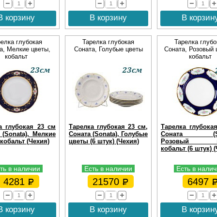
В корзину
В корзину
В корзин
релка глубокая
Тарелка глубокая
Тарелка глубо
а, Мелкие цветы,
Соната, Голубые цветы
Соната, Розовый 
кобальт
кобальт
а глубокая 23 см
Тарелка глубокая 23 см,
Тарелка глубока
 (Sonata), Мелкие
Соната (Sonata), Голубые
Соната (Son
кобальт (Чехия)
цветы (6 штук) (Чехия)
Розовый цв
кобальт (6 штук) 
ть в наличии
Есть в наличии
Есть в нали
4281
21570
6497
В корзину
В корзину
В корзин