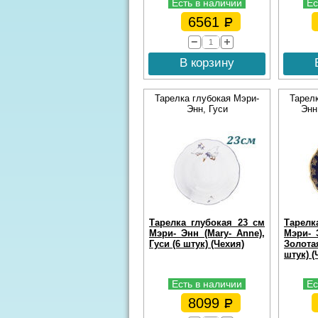
Есть в наличии
Ес
6561
В корзину
Тарелка глубокая Мэри-
Тарел
Энн, Гуси
Энн
Тарелка глубокая 23 см
Тарелк
Мэри- Энн (Mary- Anne),
Мэри- 
Гуси (6 штук) (Чехия)
Золотая
штук) (
Есть в наличии
Ес
8099