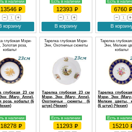
ть в наличии
Есть в наличии
Есть в нали
13546
12393
6760
В корзину
В корзину
В корзин
ка глубокая Мэри-
Тарелка глубокая Мэри-
Тарелка глубокая
, Золотая роза,
Энн, Охотничьи сюжеты
Энн, Мелкие цв
кобальт
кобальт
а глубокая 23 см
Тарелка глубокая 23 см
Тарелка глубока
Энн (Mary- Anne),
Мэри- Энн (Mary- Anne),
Мэри- Энн (Mary-
 роза, кобальт (6
Охотничьи сюжеты (6
Мелкие цветы, 
Чехия)
штук) (Чехия)
(6 штук) (Чехия)
ть в наличии
Есть в наличии
Есть в нали
18278
11293
15210