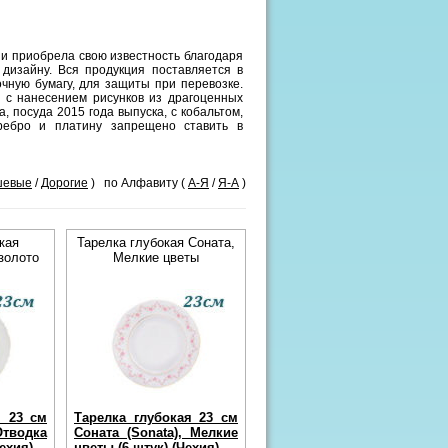
, и приобрела свою известность благодаря
дизайну. Вся продукция поставляется в
чную бумагу, для защиты при перевозке.
, с нанесением рисунков из драгоценных
 посуда 2015 года выпуска, с кобальтом,
ребро и платину запрещено ставить в
шевые
/
Дорогие
) по Алфавиту (
А-Я
/
Я-А
)
кая
Тарелка глубокая Соната,
золото
Мелкие цветы
я 23 см
Тарелка глубокая 23 см
Отводка
Соната (Sonata), Мелкие
Чехия)
цветы (6 штук) (Чехия)