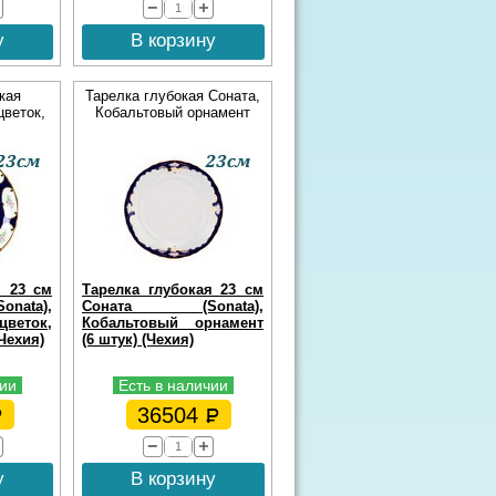
у
В корзину
кая
Тарелка глубокая Соната,
цветок,
Кобальтовый орнамент
я 23 см
Тарелка глубокая 23 см
ata),
Соната (Sonata),
еток,
Кобальтовый орнамент
(Чехия)
(6 штук) (Чехия)
чии
Есть в наличии
36504
у
В корзину