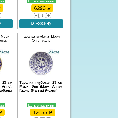
чии
Есть в наличии
6296
у
В корзину
 Мэри-
Тарелка глубокая Мэри-
еты,
Энн, Гжель
я 23 см
Тарелка глубокая 23 см
 Anne),
Мэри- Энн (Mary- Anne),
кобальт
Гжель (6 штук) (Чехия)
чии
Есть в наличии
12055