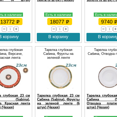
ть в наличии
Есть в наличии
Есть в нали
13772
18077
9740
В корзину
В корзину
В корзин
релка глубокая
Тарелка глубокая
Тарелка глубо
бина, Версаче,
Сабина, Фрукты на
Сабина, Отводка 
расная лента
зеленой ленте
а глубокая 23 см
Тарелка глубокая 23 см
Тарелка глубока
на (Sabina),
Сабина (Sabina), Фрукты
Сабина (Sab
е, Красная лента
на зеленой ленте (6
Отводка плат
) (Чехия)
штук) (Чехия)
штук) (Чехия)