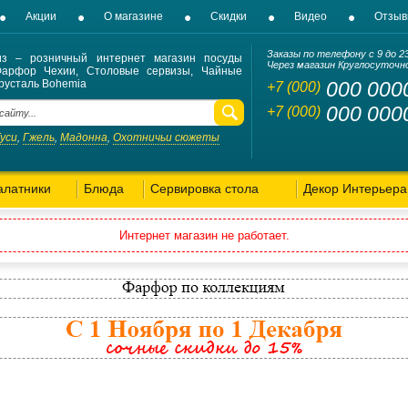
Акции
О магазине
Скидки
Видео
Отзы
Заказы по телефону с 9 до 2
из – розничный интернет магазин посуды
Через магазин Круглосуточн
Фарфор Чехии, Столовые сервизы, Чайные
русталь Bohemia
000 000
+7 (000)
000 000
+7 (000)
Гуси
Гжель
Мадонна
Охотничьи сюжеты
,
,
,
алатники
Блюда
Сервировка стола
Декор Интерьера
Интернет магазин не работает.