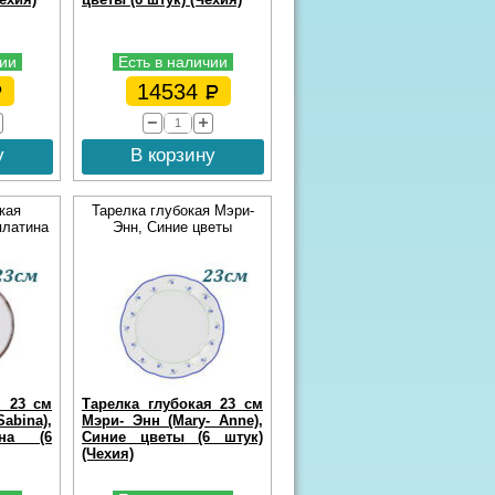
чии
Есть в наличии
14534
у
В корзину
кая
Тарелка глубокая Мэри-
платина
Энн, Синие цветы
я 23 см
Тарелка глубокая 23 см
ina),
Мэри- Энн (Mary- Anne),
ина (6
Синие цветы (6 штук)
(Чехия)