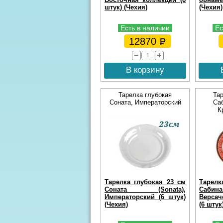
штук) (Чехия)
(Чехия)
Есть в наличии
Ес
12870
В корзину
Тарелка глубокая
Та
Соната, Императорский
Са
К
Тарелка глубокая 23 см
Тарелк
Соната (Sonata),
Саби
Императорский (6 штук)
Версач
(Чехия)
(6 штук