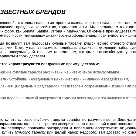
ИЗВЕСТНЫХ БРЕНДОВ
ленной в каталогах нашего интернет-магазина, позволит вам с легкостью под
зование, праздничные события, торжества и т.д. Мы предлагаем высокока
ых форм, как Sonata, Sabina, Verona и Mary-Anne. Основные преимущества 
м прочности, уникальным дизайнерским оформлением, практичностью и дли
да позволит вам подобрать суповые тарелки классического строгого стил
арелки. Также у нас вы сможете подобрать и купить подходящий набор супо
я за консультацией к нашим менеджерам, которые поспособствуют упр
арианты и сроки доставки.
дства характеризуются следующими преимуществами:
ешские суповые тарелки рассчитаны на интенсивное использование);
релки устойчивы к ежедневным механическим и химическим воздействиям);
лением (модельный ряд тарелок представлен современными изделиями раз
даря идеально гладкой поверхности тарелки легко поддаются очищению от за
е купить суповые глубокие тарелки Leander по разумной цене. Демократи
сформированы на основе крепких доверительных отношений с постоянными
, мы регулярно проводим
распродажи
и пополняем ассортимент
акционн
ы купить глубокую тарелку или целый набор недорого, вам достаточно оз