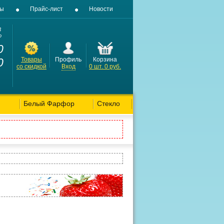
вы
Прайс-лист
Новости
3
о
0
0
Товары
Профиль
Корзина
со скидкой
Вход
0
шт.
0
руб.
Белый Фарфор
Стекло