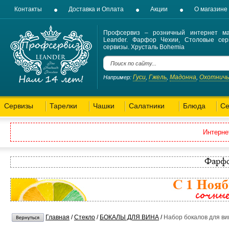
Контакты
Доставка и Оплата
Акции
О магазине
Профсервиз – розничный интернет ма
Leander. Фарфор Чехии, Столовые сер
сервизы. Хрусталь Bohemia
Гуси
Гжель
Мадонна
Охотнич
Например:
,
,
,
Сервизы
Тарелки
Чашки
Салатники
Блюда
Се
Интерне
Главная
/
Стекло
/
БОКАЛЫ ДЛЯ ВИНА
/
Набор бокалов для вин