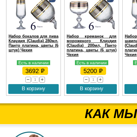
Набор бокалов для пива
Набор креманок для
Набо
Клаудия (Claudia) 280мл,
мороженого Клаудия
шамп
Панто платина, цветы (6
(Claudia) 200мл, Панто
(Clau
штук) Чехия
платина, цветы (6 штук)
плати
Чехия
Чехия
Есть в наличии
Есть в наличии
Е
3692
5200
В корзину
В корзину
КАК МЫ