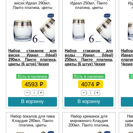
виски Идеал 290мл,
Идеал 250мл, Панто
Ид
Панто платина, цветы
платина, цветы
Набор стаканов для
Набор стаканов для
Набор
виски Идеал (Ideal)
воды Идеал (Ideal)
Идеал 
290мл, Панто платина,
250мл, Панто платина,
плати
цветы (6 штук) Чехия
цветы (6 штук) Чехия
Чехия
Есть в наличии
Есть в наличии
Е
4593
4074
В корзину
В корзину
Набор бокалов для пива
Набор креманок для
На
Клаудия 280мл, Панто
мороженого Клаудия
шам
платина, цветы
200мл, Панто платина,
180м
цветы