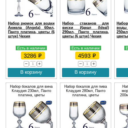
Набор рюмок для водки
Набор стаканов для
Набо
Анжела (Angela) 60мл,
виски Идеал (Ideal)
воды
Панто платина, цветы (6
290мл, Панто платина,
250мл
штук) Чехия
цветы (6 штук) Чехия
цветы
Есть в наличии
Есть в наличии
Е
3286
4593
В корзину
В корзину
Набор бокалов для вина
Набор бокалов для пива
На
Клаудия 230мл, Панто
Клаудия 280мл, Панто
мор
платина, цветы
платина, цветы
200м