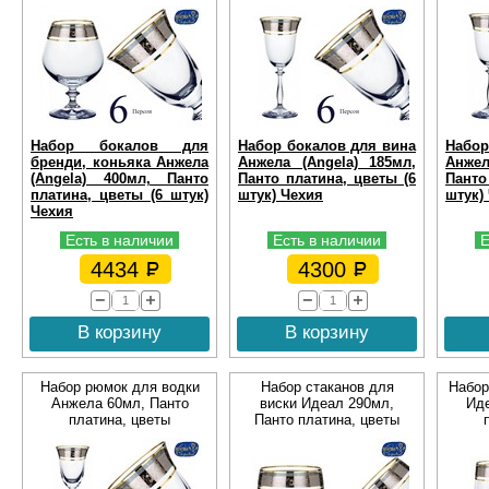
цветы
Набор бокалов для
Набор бокалов для вина
Набор
бренди, коньяка Анжела
Анжела (Angela) 185мл,
Анжел
(Angela) 400мл, Панто
Панто платина, цветы (6
Панто
платина, цветы (6 штук)
штук) Чехия
штук)
Чехия
Есть в наличии
Есть в наличии
Е
4434
4300
В корзину
В корзину
Набор рюмок для водки
Набор стаканов для
Набор
Анжела 60мл, Панто
виски Идеал 290мл,
Иде
платина, цветы
Панто платина, цветы