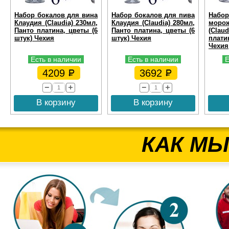
Набор бокалов для вина
Набор бокалов для пива
Набо
Клаудия (Claudia) 230мл,
Клаудия (Claudia) 280мл,
моро
Панто платина, цветы (6
Панто платина, цветы (6
(Clau
штук) Чехия
штук) Чехия
плати
Чехия
Есть в наличии
Есть в наличии
Е
4209
3692
В корзину
В корзину
КАК МЫ