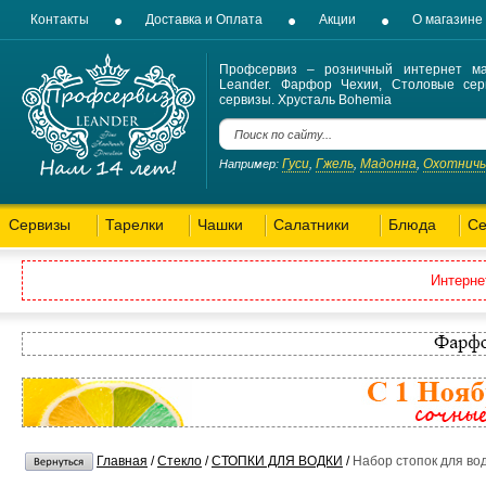
Контакты
Доставка и Оплата
Акции
О магазине
Профсервиз – розничный интернет ма
Leander. Фарфор Чехии, Столовые сер
сервизы. Хрусталь Bohemia
Гуси
Гжель
Мадонна
Охотнич
Например:
,
,
,
Сервизы
Тарелки
Чашки
Салатники
Блюда
Се
Интерне
Главная
/
Стекло
/
СТОПКИ ДЛЯ ВОДКИ
/
Набор стопок для вод