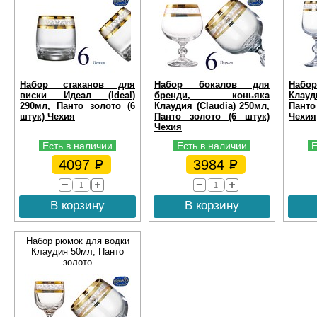
Набор стаканов для
Набор бокалов для
Набор
виски Идеал (Ideal)
бренди, коньяка
Клауд
290мл, Панто золото (6
Клаудия (Claudia) 250мл,
Панто
штук) Чехия
Панто золото (6 штук)
Чехия
Чехия
Есть в наличии
Есть в наличии
Е
4097
3984
В корзину
В корзину
Набор рюмок для водки
Клаудия 50мл, Панто
золото