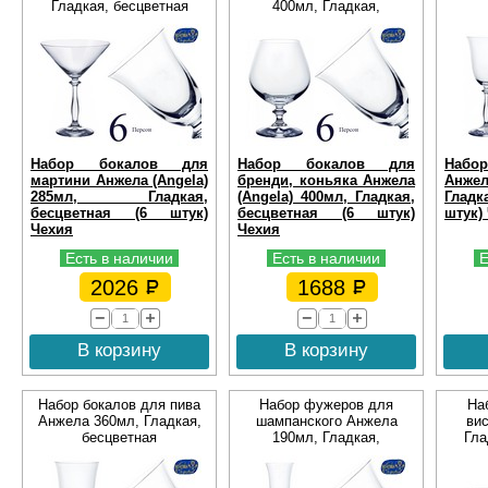
Гладкая, бесцветная
400мл, Гладкая,
бесцветная
Набор бокалов для
Набор бокалов для
Набор
мартини Анжела (Angela)
бренди, коньяка Анжела
Анжел
285мл, Гладкая,
(Angela) 400мл, Гладкая,
Гладк
бесцветная (6 штук)
бесцветная (6 штук)
штук)
Чехия
Чехия
Есть в наличии
Есть в наличии
Е
2026
1688
В корзину
В корзину
Набор бокалов для пива
Набор фужеров для
На
Анжела 360мл, Гладкая,
шампанского Анжела
ви
бесцветная
190мл, Гладкая,
Гла
бесцветная