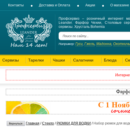
Контакты
Доставка и Оплата
Акции
О магазине
Профсервиз – розничный интернет ма
Leander. Фарфор Чехии, Столовые сер
сервизы. Хрусталь Bohemia
Гуси
Гжель
Мадонна
Охотнич
Например:
,
,
,
Сервизы
Тарелки
Чашки
Салатники
Блюда
Се
Интерне
Главная
/
Стекло
/
РЮМКИ ДЛЯ ВОДКИ
/
Набор рюмок для водк