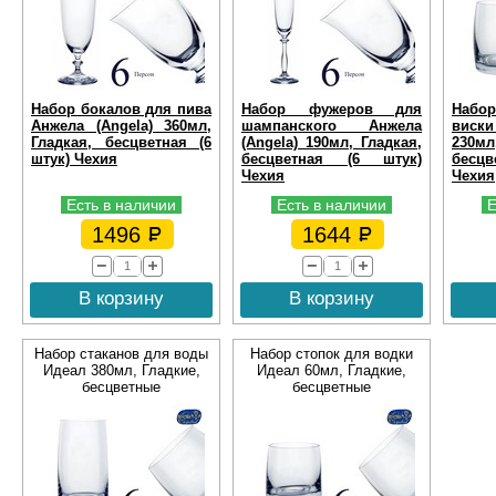
Набор бокалов для пива
Набор фужеров для
Набо
Анжела (Angela) 360мл,
шампанского Анжела
виск
Гладкая, бесцветная (6
(Angela) 190мл, Гладкая,
230
штук) Чехия
бесцветная (6 штук)
бесц
Чехия
Чехия
Есть в наличии
Есть в наличии
Е
1496
1644
В корзину
В корзину
Набор стаканов для воды
Набор стопок для водки
Идеал 380мл, Гладкие,
Идеал 60мл, Гладкие,
бесцветные
бесцветные