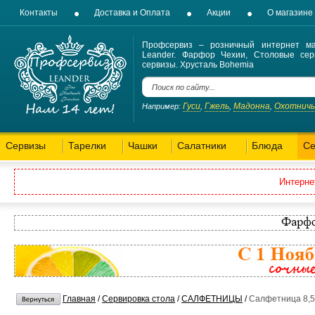
Контакты
Доставка и Оплата
Акции
О магазине
Профсервиз – розничный интернет ма
Leander. Фарфор Чехии, Столовые сер
сервизы. Хрусталь Bohemia
Гуси
Гжель
Мадонна
Охотнич
Например:
,
,
,
Сервизы
Тарелки
Чашки
Салатники
Блюда
Се
Интерне
Главная
/
Сервировка стола
/
САЛФЕТНИЦЫ
/
Салфетница 8,5 