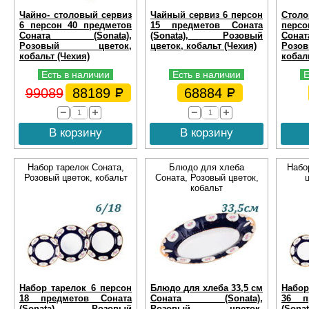
Чайно- столовый сервиз
Чайный сервиз 6 персон
Стол
6 персон 40 предметов
15 предметов Соната
перс
Соната (Sonata),
(Sonata), Розовый
Сон
Розовый цветок,
цветок, кобальт (Чехия)
Роз
кобальт (Чехия)
кобал
Есть в наличии
Есть в наличии
Е
99089
88189
68884
В корзину
В корзину
Набор тарелок Соната,
Блюдо для хлеба
Набо
Розовый цветок, кобальт
Соната, Розовый цветок,
кобальт
Набор тарелок 6 персон
Блюдо для хлеба 33,5 см
Набор
18 предметов Соната
Соната (Sonata),
36 п
(Sonata), Розовый
Розовый цветок,
(Son