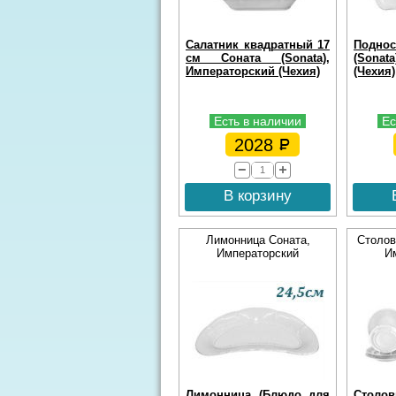
Салатник квадратный 17
Подно
см Соната (Sonata),
(Sonat
Императорский (Чехия)
(Чехия)
Есть в наличии
Ес
2028
В корзину
Лимонница Соната,
Столов
Императорский
И
Лимонница (Блюдо для
Столо