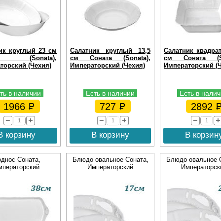
ик круглый 23 см
Салатник круглый 13,5
Салатник квадра
та (Sonata),
см Соната (Sonata),
см Соната (So
торский (Чехия)
Императорский (Чехия)
Императорский (Ч
ть в наличии
Есть в наличии
Есть в нали
1966
727
2892
В корзину
В корзину
В корзин
днос Соната,
Блюдо овальное Соната,
Блюдо овальное 
мператорский
Императорский
Императорск