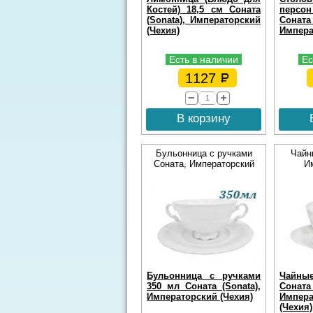
Костей) 18,5 см Соната
персо
(Sonata), Императорский
Сона
(Чехия)
Импера
Есть в наличии
Ес
1127
В корзину
Бульонница с ручками
Чайн
Соната, Императорский
И
Бульонница с ручками
Чайны
350 мл Соната (Sonata),
Сона
Императорский (Чехия)
Импера
(Чехия)