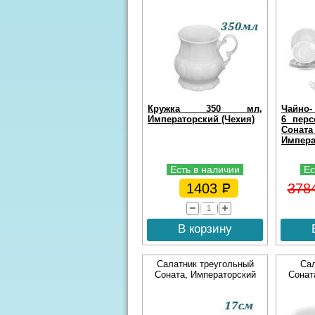
Кружка 350 мл,
Чайно-
Императорский (Чехия)
6 перс
Сона
Импера
Есть в наличии
Ес
1403
378
В корзину
Салатник треугольный
Сал
Соната, Императорский
Сонат