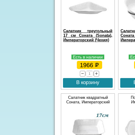
Салатник треугольный
Салатн
17 см Соната (Sonata),
Сона
Императорский (Чехия)
Импера
Есть в наличии
Ес
1966
В корзину
Салатник квадратный
По
Соната, Императорский
И