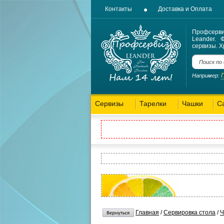
Контакты
Доставка и Оплата
Профсерв
Leander. 
сервизы. Х
Например:
Сервизы
Тарелки
Чашки
С
Главная
/
Сервировка стола
/