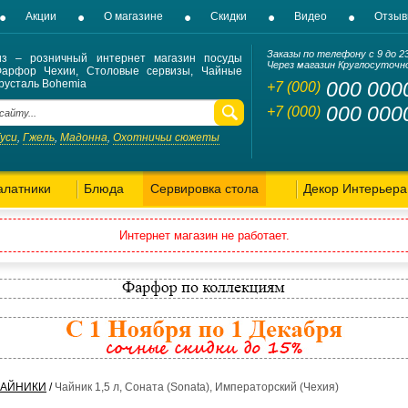
Акции
О магазине
Скидки
Видео
Отзы
Заказы по телефону с 9 до 2
из – розничный интернет магазин посуды
Через магазин Круглосуточн
Фарфор Чехии, Столовые сервизы, Чайные
русталь Bohemia
000 000
+7 (000)
000 000
+7 (000)
Гуси
Гжель
Мадонна
Охотничьи сюжеты
,
,
,
алатники
Блюда
Сервировка стола
Декор Интерьера
Интернет магазин не работает.
ЧАЙНИКИ
/
Чайник 1,5 л, Соната (Sonata), Императорский (Чехия)