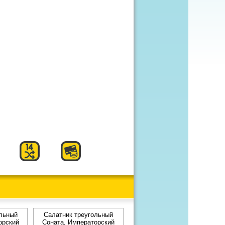
льный
Салатник треугольный
орский
Соната, Императорский