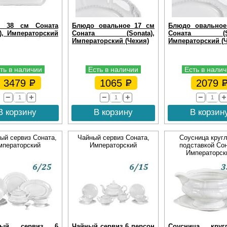
с 38 см Соната
Блюдо овальное 17 см
Блюдо овальное
a), Императорский
Соната (Sonata),
Соната (Son
Императорский (Чехия)
Императорский (Ч
ть в наличии
Есть в наличии
Есть в нали
3479
1065
2079
В корзину
В корзину
В корзин
ый сервиз Соната,
Чайный сервиз Соната,
Соусница кругл
мператорский
Императорский
подставкой Сон
Императорск
вый сервиз 6
Чайный сервиз 6 персон
Соусница кру