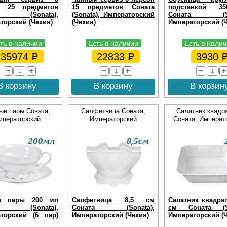
н 25 предметов
15 предметов Соната
подставкой 3
та (Sonata),
(Sonata), Императорский
Соната (Son
торский (Чехия)
(Чехия)
Императорский (Ч
ть в наличии
Есть в наличии
Есть в нали
35974
22833
3930
В корзину
В корзину
В корзин
ые пары Соната,
Салфетница Соната,
Салатник квадр
мператорский
Императорский
Соната, Императ
е пары 200 мл
Салфетница 8,5 см
Салатник квадра
та (Sonata),
Соната (Sonata),
см Соната (So
торский (6 пар)
Императорский (Чехия)
Императорский (Ч