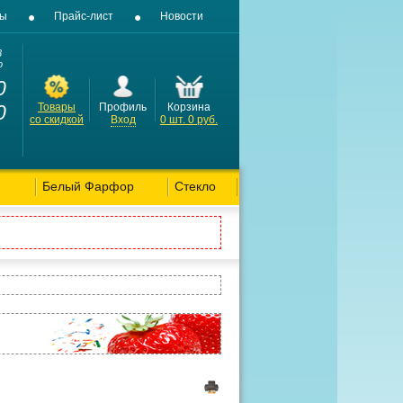
вы
Прайс-лист
Новости
3
о
0
0
Товары
Профиль
Корзина
со скидкой
Вход
0
шт.
0
руб.
Белый Фарфор
Стекло