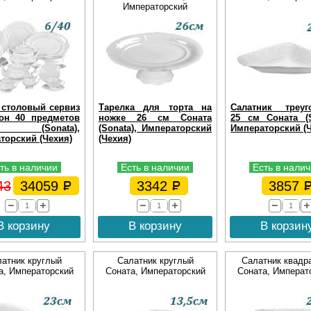
Императорский
 столовый сервиз
Тарелка для торта на
Салатник треуг
он 40 предметов
ножке 26 см Соната
25 см Соната (S
та (Sonata),
(Sonata), Императорский
Императорский (Ч
торский (Чехия)
(Чехия)
ть в наличии
Есть в наличии
Есть в нали
43
34059
3342
3857
В корзину
В корзину
В корзин
атник круглый
Салатник круглый
Салатник квадр
а, Императорский
Соната, Императорский
Соната, Императ