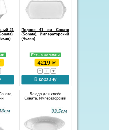
тный 21
Поднос 41 см Соната
nata),
(Sonata), Императорский
ехия)
(Чехия)
чии
Есть в наличии
4219
у
В корзину
Соната,
Блюдо для хлеба
ий
Соната, Императорский