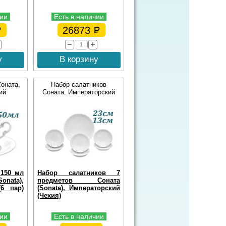
чии
Есть в наличии
26873
у
В корзину
оната,
Набор салатников
ий
Соната, Императорский
150 мл
Набор салатников 7
ata),
предметов Соната
(6 пар)
(Sonata), Императорский
(Чехия)
чии
Есть в наличии