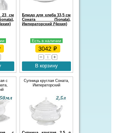
 23 см
Блюдо для хлеба 33,5 см
ata),
Соната (Sonata),
ехия)
Императорский (Чехия)
чии
Есть в наличии
3042
у
В корзину
ая с
Супница круглая Соната,
ата,
Императорский
ий
глая с
Супница круглая 2,5 л