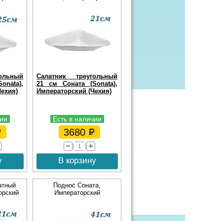
ольный
Салатник треугольный
onata),
21 см Соната (Sonata),
ехия)
Императорский (Чехия)
чии
Есть в наличии
3680
у
В корзину
атный
Поднос Соната,
орский
Императорский