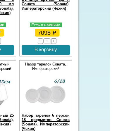
50 мл
Соната (Sonata),
ata),
Императорский (Чехия)
ехия)
чии
Есть в наличии
7098
у
В корзину
атный
Набор тарелок Соната,
орский
Императорский
тный 25
Набор тарелок 6 персон
nata),
18 предметов Соната
ехия)
(Sonata), Императорский
(Чехия)