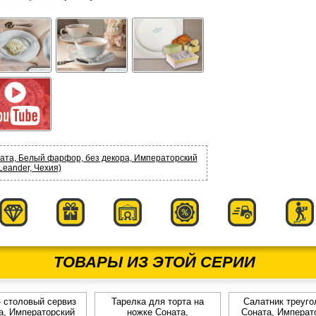
ата, Белый фарфор, без декора, Императорский
Leander, Чехия)
ТОВАРЫ ИЗ ЭТОЙ СЕРИИ
 столовый сервиз
Тарелка для торта на
Салатник треуго
а, Императорский
ножке Соната,
Соната, Императ