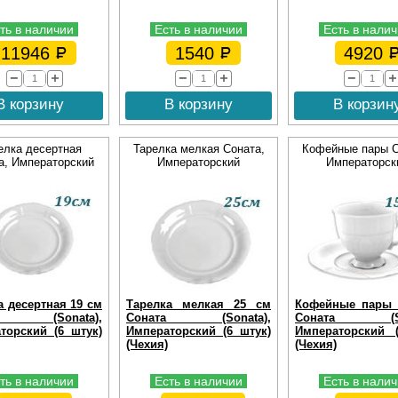
ть в наличии
Есть в наличии
Есть в нали
11946
1540
4920
В корзину
В корзину
В корзин
елка десертная
Тарелка мелкая Соната,
Кофейные пары С
а, Императорский
Императорский
Императорск
а десертная 19 см
Тарелка мелкая 25 см
Кофейные пары 
та (Sonata),
Соната (Sonata),
Соната (Son
торский (6 штук)
Императорский (6 штук)
Императорский 
(Чехия)
(Чехия)
ть в наличии
Есть в наличии
Есть в нали