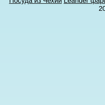
Посуда из Чехии
Leander фа
2