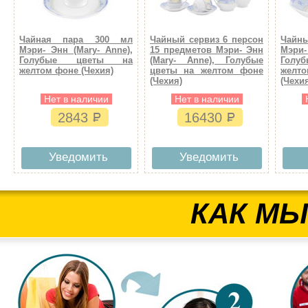
Чайная пара 300 мл
Чайный сервиз 6 персон
Чайн
Мэри- Энн (Mary- Anne),
15 предметов Мэри- Энн
Мэри-
Голубые цветы на
(Mary- Anne), Голубые
Гол
желтом фоне (Чехия)
цветы на желтом фоне
желт
(Чехия)
(Чехи
Нет в наличии
Нет в наличии
2843
16430
Уведомить
Уведомить
КАК МЫ