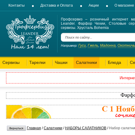
Контакты
Доставка и Оплата
Акции
О магазине
Профсервиз – розничный интернет ма
Leander. Фарфор Чехии, Столовые сер
сервизы. Хрусталь Bohemia
Гуси
Гжель
Мадонна
Охотнич
Например:
,
,
,
Сервизы
Тарелки
Чашки
Салатники
Блюда
Се
Интерне
Главная
/
Салатники
/
НАБОРЫ САЛАТНИКОВ
/
Набор салатни