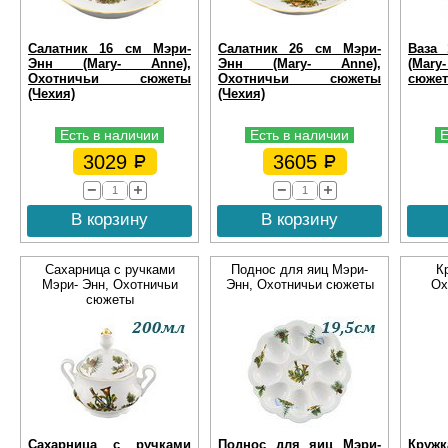
Салатник 16 см Мэри-
Салатник 26 см Мэри-
Ваза
Энн (Mary- Anne),
Энн (Mary- Anne),
(Mary
Охотничьи сюжеты
Охотничьи сюжеты
сюжет
(Чехия)
(Чехия)
Есть в наличии
Есть в наличии
Е
3029
3605
В корзину
В корзину
Сахарница с ручками
Поднос для яиц Мэри-
К
Мэри- Энн, Охотничьи
Энн, Охотничьи сюжеты
Ох
сюжеты
Сахарница с ручками
Поднос для яиц Мэри-
Кружк