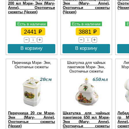
200 мл Мэри- Энн (Mary-
Энн (Mary- Anne),
Охо
Anne), Охотничьи
Охотничьи сюжеты
(Чехи
сюжеты (Чехия)
(Чехия)
Есть в наличии
Есть в наличии
Е
2441
3881
В корзину
В корзину
Перечница Мэри- Энн,
Шкатулка для чайных
Ле
Охотничьи сюжеты
пакетиков Мэри- Энн,
Мэр
Охотничьи сюжеты
Перечница 20 см Мэри-
Шкатулка для чайных
Лебед
Энн (Mary- Anne),
пакетиков 650 мл Мэри-
гр М
Охотничьи сюжеты
Энн (Mary- Anne),
Ann
(Чехия)
Охотничьи сюжеты
сюжет