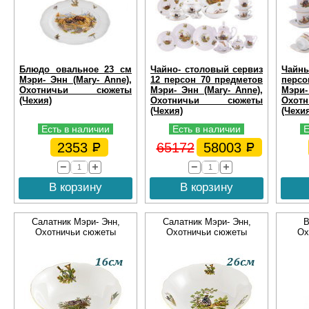
Блюдо овальное 23 см
Чайно- столовый сервиз
Чай
Мэри- Энн (Mary- Anne),
12 персон 70 предметов
перс
Охотничьи сюжеты
Мэри- Энн (Mary- Anne),
Мэри-
(Чехия)
Охотничьи сюжеты
Охо
(Чехия)
(Чехи
Есть в наличии
Есть в наличии
Е
2353
65172
58003
В корзину
В корзину
Салатник Мэри- Энн,
Салатник Мэри- Энн,
В
Охотничьи сюжеты
Охотничьи сюжеты
Ох