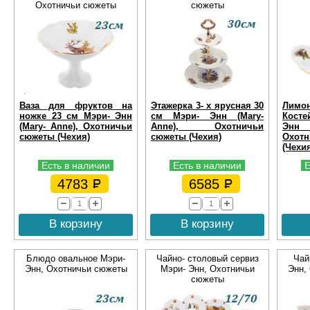
Охотничьи сюжеты
сюжеты
Ваза для фруктов на
Этажерка 3- х ярусная 30
Лимо
ножке 23 см Мэри- Энн
см Мэри- Энн (Mary-
Косте
(Mary- Anne), Охотничьи
Anne), Охотничьи
Энн 
сюжеты (Чехия)
сюжеты (Чехия)
Охо
(Чехи
Есть в наличии
Есть в наличии
Е
4783
6585
В корзину
В корзину
Блюдо овальное Мэри-
Чайно- столовый сервиз
Чай
Энн, Охотничьи сюжеты
Мэри- Энн, Охотничьи
Энн,
сюжеты