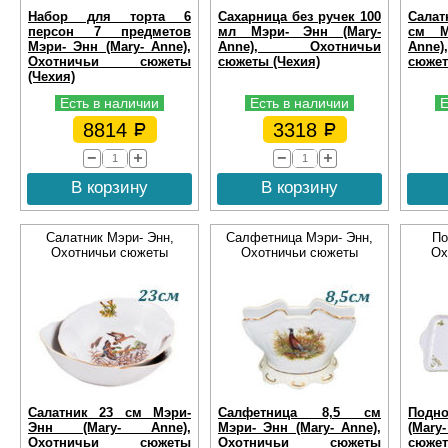
Набор для торта 6
Сахарница без ручек 100
Салат
персон 7 предметов
мл Мэри- Энн (Mary-
см М
Мэри- Энн (Mary- Anne),
Anne), Охотничьи
Ann
Охотничьи сюжеты
сюжеты (Чехия)
сюжет
(Чехия)
Есть в наличии
Есть в наличии
Е
8814
3318
В корзину
В корзину
Салатник Мэри- Энн,
Салфетница Мэри- Энн,
По
Охотничьи сюжеты
Охотничьи сюжеты
Ох
Салатник 23 см Мэри-
Салфетница 8,5 см
Подно
Энн (Mary- Anne),
Мэри- Энн (Mary- Anne),
(Mary
Охотничьи сюжеты
Охотничьи сюжеты
сюжет