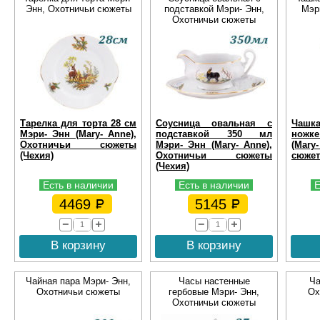
Энн, Охотничьи сюжеты
подставкой Мэри- Энн,
Мэр
Охотничьи сюжеты
Тарелка для торта 28 см
Соусница овальная с
Чашк
Мэри- Энн (Mary- Anne),
подставкой 350 мл
ножк
Охотничьи сюжеты
Мэри- Энн (Mary- Anne),
(Mary
(Чехия)
Охотничьи сюжеты
сюжет
(Чехия)
Есть в наличии
Есть в наличии
Е
4469
5145
В корзину
В корзину
Чайная пара Мэри- Энн,
Часы настенные
Ча
Охотничьи сюжеты
гербовые Мэри- Энн,
Ох
Охотничьи сюжеты