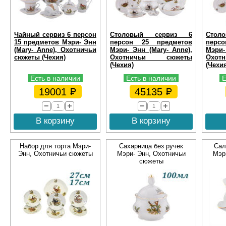
Чайный сервиз 6 персон
Столовый сервиз 6
Сто
15 предметов Мэри- Энн
персон 25 предметов
перс
(Mary- Anne), Охотничьи
Мэри- Энн (Mary- Anne),
Мэри-
сюжеты (Чехия)
Охотничьи сюжеты
Охо
(Чехия)
(Чехи
Есть в наличии
Есть в наличии
Е
19001
45135
В корзину
В корзину
Набор для торта Мэри-
Сахарница без ручек
Сал
Энн, Охотничьи сюжеты
Мэри- Энн, Охотничьи
Мэр
сюжеты