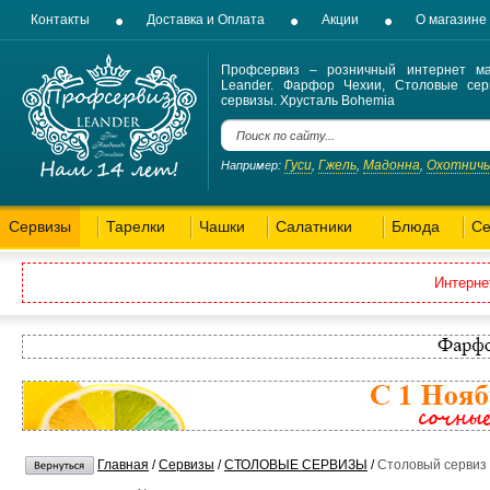
Контакты
Доставка и Оплата
Акции
О магазине
Профсервиз – розничный интернет ма
Leander. Фарфор Чехии, Столовые сер
сервизы. Хрусталь Bohemia
Гуси
Гжель
Мадонна
Охотнич
Например:
,
,
,
Сервизы
Тарелки
Чашки
Салатники
Блюда
Се
Интерне
Главная
/
Сервизы
/
СТОЛОВЫЕ СЕРВИЗЫ
/
Столовый сервиз 