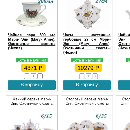
Чайная пара 300 мл
Часы настенные
Чайн
Мэри- Энн (Mary- Anne),
гербовые 27 см Мэри-
Энн 
Охотничьи сюжеты
Энн (Mary- Anne),
Охо
(Чехия)
Охотничьи сюжеты
(Чехи
(Чехия)
Есть в наличии
Есть в наличии
Е
4871
10279
В корзину
В корзину
Чайный сервиз Мэри-
Столовый сервиз Мэри-
Стол
Энн, Охотничьи сюжеты
Энн, Охотничьи сюжеты
Энн,