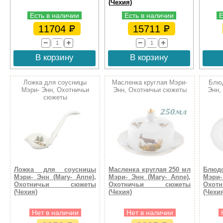
(Чехия)
Есть в наличии
Есть в наличии
Е
11704
15711
В корзину
В корзину
Ложка для соусницы
Масленка круглая Мэри-
Блюд
Мэри- Энн, Охотничьи
Энн, Охотничьи сюжеты
Энн,
сюжеты
Ложка для соусницы
Масленка круглая 250 мл
Блюд
Мэри- Энн (Mary- Anne),
Мэри- Энн (Mary- Anne),
Мэри-
Охотничьи сюжеты
Охотничьи сюжеты
Охо
(Чехия)
(Чехия)
(Чехи
Нет в наличии
Нет в наличии