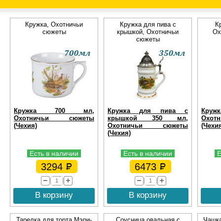
Кружка, Охотничьи
Кружка для пива с
К
сюжеты
крышкой, Охотничьи
Ох
сюжеты
Кружка 700 мл,
Кружка для пива с
Кружк
Охотничьи сюжеты
крышкой 350 мл,
Охо
(Чехия)
Охотничьи сюжеты
(Чехи
(Чехия)
Есть в наличии
Есть в наличии
Е
3294
6473
В корзину
В корзину
Тарелка для торта Мэри-
Соусница овальная с
Чашка