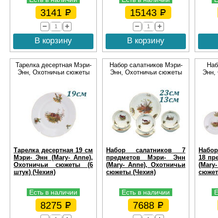
3141
15143
В корзину
В корзину
Тарелка десертная Мэри-
Набор салатников Мэри-
Наб
Энн, Охотничьи сюжеты
Энн, Охотничьи сюжеты
Энн,
Тарелка десертная 19 см
Набор салатников 7
Набор
Мэри- Энн (Mary- Anne),
предметов Мэри- Энн
18 пр
Охотничьи сюжеты (6
(Mary- Anne), Охотничьи
(Mary
штук) (Чехия)
сюжеты (Чехия)
сюжет
Есть в наличии
Есть в наличии
Е
8275
7688