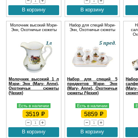
В корзину
В корзину
Молочник высокий Мэри-
Набор для специй Мэри-
Н
Энн, Охотничьи сюжеты
Энн, Охотничьи сюжеты
сал
Ох
Молочник высокий 1 л
Набор для специй 5
Наб
Мэри- Энн (Mary- Anne),
предметов Мэри- Энн
салф
Охотничьи сюжеты
(Mary- Anne), Охотничьи
(Mary
(Чехия)
сюжеты (Чехия)
сюжет
Есть в наличии
Есть в наличии
Е
3519
5859
В корзину
В корзину