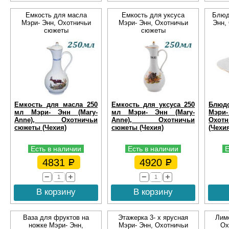
Емкость для масла
Емкость для уксуса
Блюд
Мэри- Энн, Охотничьи
Мэри- Энн, Охотничьи
Энн,
сюжеты
сюжеты
Емкость для масла 250
Емкость для уксуса 250
Блюдо
мл Мэри- Энн (Mary-
мл Мэри- Энн (Mary-
Мэри-
Anne), Охотничьи
Anne), Охотничьи
Охо
сюжеты (Чехия)
сюжеты (Чехия)
(Чехи
Есть в наличии
Есть в наличии
Е
4831
4920
В корзину
В корзину
Ваза для фруктов на
Этажерка 3- х ярусная
Лим
ножке Мэри- Энн,
Мэри- Энн, Охотничьи
Ох