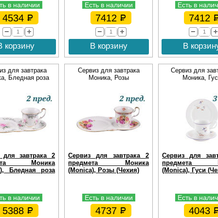
ть в наличии
Есть в наличии
Есть в нали
4534
7412
7412
В корзину
В корзину
В корзин
из для завтрака
Сервиз для завтрака
Сервиз для зав
а, Бледная роза
Моника, Розы
Моника, Гус
 для завтрака 2
Сервиз для завтрака 2
Сервиз для зав
мета Моника
предмета Моника
предмета М
a), Бледная роза
(Monica), Розы (Чехия)
(Monica), Гуси (Ч
ть в наличии
Есть в наличии
Есть в нали
5388
4737
4043