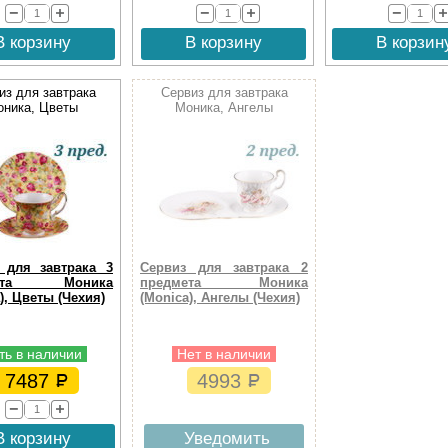
В корзину
В корзину
В корзин
из для завтрака
Сервиз для завтрака
оника, Цветы
Моника, Ангелы
 для завтрака 3
Сервиз для завтрака 2
мета Моника
предмета Моника
), Цветы (Чехия)
(Monica), Ангелы (Чехия)
ть в наличии
Нет в наличии
7487
4993
В корзину
Уведомить