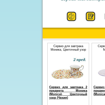
Сервиз для завтрака
Серв
Моника, Цветочный узор
М
Сервиз для завтрака 2
Сервиз
предмета Моника
пред
(Monica), Цветочный
(Monica
узор (Чехия)