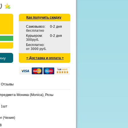
Я)
Как получить скидку
Самовывоз:
0-2 дня
бесплатно
Курьером:
0-2 дня
300руб.
Бесплатно:
от 3000 руб.
ину
< Доставка и оплата >
Отзывы
 предмета Моника (Monica), Розы
- 1шт
r (Чехия)
8