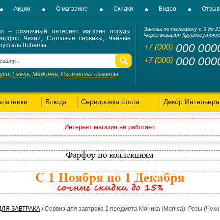
Акции
О магазине
Скидки
Видео
Отзы
Заказы по телефону с 9 до 2
из – розничный интернет магазин посуды
Через магазин Круглосуточн
Фарфор Чехии, Столовые сервизы, Чайные
русталь Bohemia
000 000
+7 (000)
000 000
+7 (000)
Гуси
Гжель
Мадонна
Охотничьи сюжеты
,
,
,
алатники
Блюда
Сервировка стола
Декор Интерьера
Интернет магазин не работает.
ЛЯ ЗАВТРАКА
/
Сервиз для завтрака 2 предмета Моника (Monica), Розы (Чехи