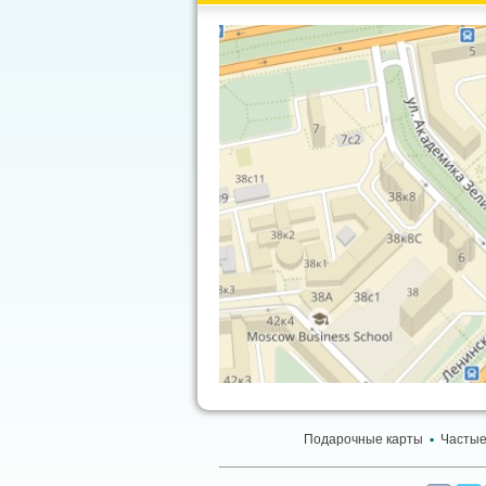
Подарочные карты
▪
Частые