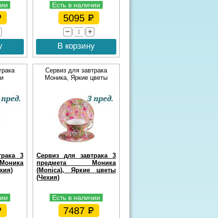
чии
Есть в наличии
5095
у
В корзину
трака
Сервиз для завтрака
и
Моника, Яркие цветы
трака 3
Сервиз для завтрака 3
оника
предмета Моника
ехия)
(Monica), Яркие цветы
(Чехия)
чии
Есть в наличии
7487