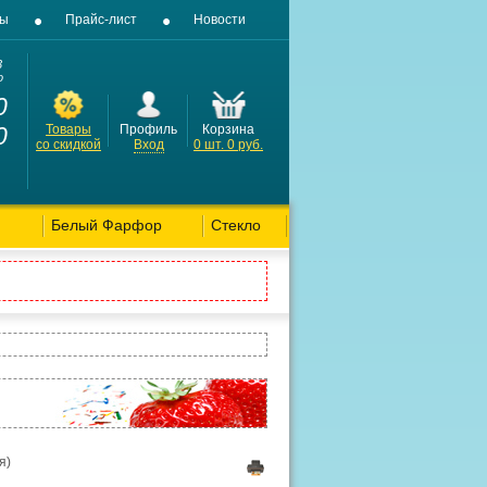
вы
Прайс-лист
Новости
3
о
0
0
Товары
Профиль
Корзина
со скидкой
Вход
0
шт.
0
руб.
Белый Фарфор
Стекло
я)