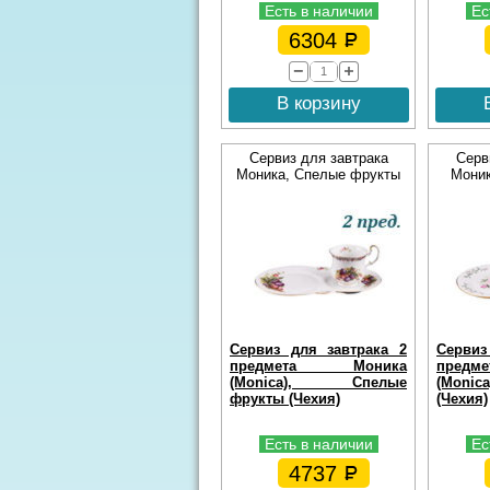
Есть в наличии
Ес
6304
В корзину
Сервиз для завтрака
Серв
Моника, Спелые фрукты
Моник
Сервиз для завтрака 2
Сервиз
предмета Моника
пред
(Monica), Спелые
(Monic
фрукты (Чехия)
(Чехия)
Есть в наличии
Ес
4737