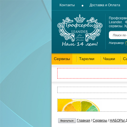
Контакты
Доставка и Оплата
Профсерв
Leander. 
сервизы. Х
Например:
Сервизы
Тарелки
Чашки
С
Главная
/
Сервизы
/
НАБОРЫ Д