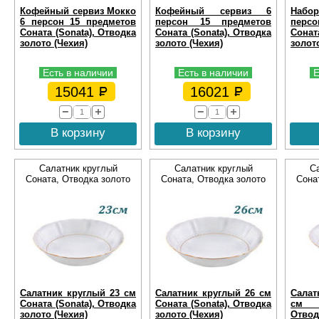
Кофейный сервиз Мокко
Кофейный сервиз 6
Набо
6 персон 15 предметов
персон 15 предметов
перс
Соната (Sonata), Отводка
Соната (Sonata), Отводка
Сонат
золото (Чехия)
золото (Чехия)
золот
Есть в наличии
Есть в наличии
Е
15041
16021
В корзину
В корзину
Салатник круглый
Салатник круглый
С
Соната, Отводка золото
Соната, Отводка золото
Сона
Салатник круглый 23 см
Салатник круглый 26 см
Салат
Соната (Sonata), Отводка
Соната (Sonata), Отводка
см С
золото (Чехия)
золото (Чехия)
Отвод