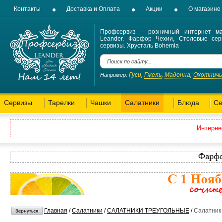
Контакты
Доставка и Оплата
Акции
О магазине
Профсервиз – розничный интернет ма
Leander. Фарфор Чехии, Столовые сер
сервизы. Хрусталь Bohemia
Гуси
Гжель
Мадонна
Охотнич
Например:
,
,
,
Сервизы
Тарелки
Чашки
Салатники
Блюда
Се
Интерне
Главная
/
Салатники
/
САЛАТНИКИ ТРЕУГОЛЬНЫЕ
/
Салатник 