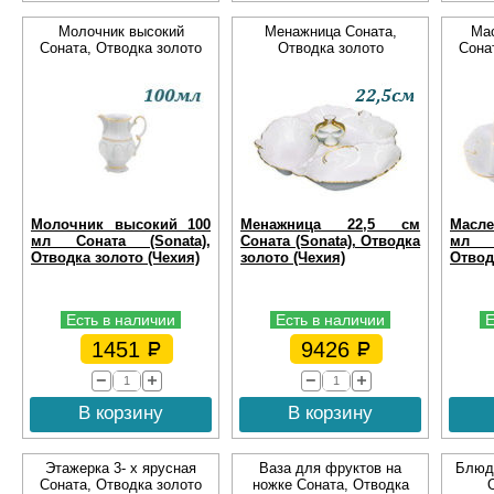
Молочник высокий
Менажница Соната,
Мас
Соната, Отводка золото
Отводка золото
Сона
Молочник высокий 100
Менажница 22,5 см
Масле
мл Соната (Sonata),
Соната (Sonata), Отводка
мл С
Отводка золото (Чехия)
золото (Чехия)
Отвод
Есть в наличии
Есть в наличии
Е
1451
9426
В корзину
В корзину
Этажерка 3- х ярусная
Ваза для фруктов на
Блюдо
Соната, Отводка золото
ножке Соната, Отводка