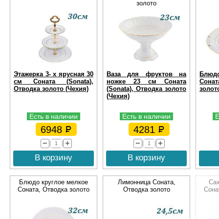
золото
Этажерка 3- х ярусная 30
Ваза для фруктов на
Блюдо
см Соната (Sonata),
ножке 23 см Соната
Сонат
Отводка золото (Чехия)
(Sonata), Отводка золото
золот
(Чехия)
Есть в наличии
Есть в наличии
Е
6948
4281
В корзину
В корзину
Блюдо круглое мелкое
Лимонница Соната,
Сах
Соната, Отводка золото
Отводка золото
Сона