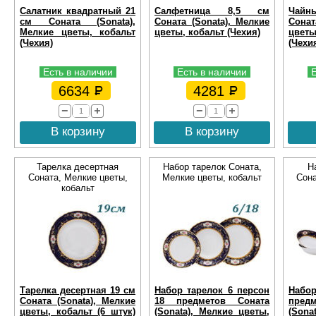
Салатник квадратный 21
Салфетница 8,5 см
Чайн
см Соната (Sonata),
Соната (Sonata), Мелкие
Сонат
Мелкие цветы, кобальт
цветы, кобальт (Чехия)
цветы
(Чехия)
(Чехи
Есть в наличии
Есть в наличии
6634
4281
В корзину
В корзину
Тарелка десертная
Набор тарелок Соната,
Н
Соната, Мелкие цветы,
Мелкие цветы, кобальт
Сона
кобальт
Тарелка десертная 19 см
Набор тарелок 6 персон
Набо
Соната (Sonata), Мелкие
18 предметов Соната
пре
цветы, кобальт (6 штук)
(Sonata), Мелкие цветы,
(Sona