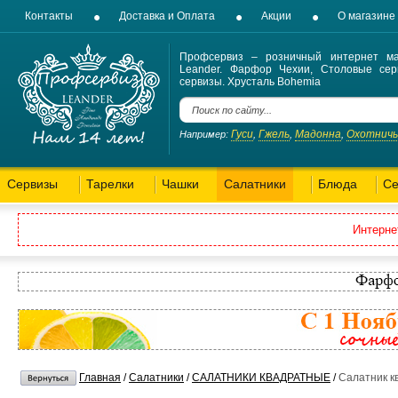
Контакты
Доставка и Оплата
Акции
О магазине
Профсервиз – розничный интернет ма
Leander. Фарфор Чехии, Столовые сер
сервизы. Хрусталь Bohemia
Гуси
Гжель
Мадонна
Охотнич
Например:
,
,
,
Сервизы
Тарелки
Чашки
Салатники
Блюда
Се
Интерне
Главная
/
Салатники
/
САЛАТНИКИ КВАДРАТНЫЕ
/
Салатник к