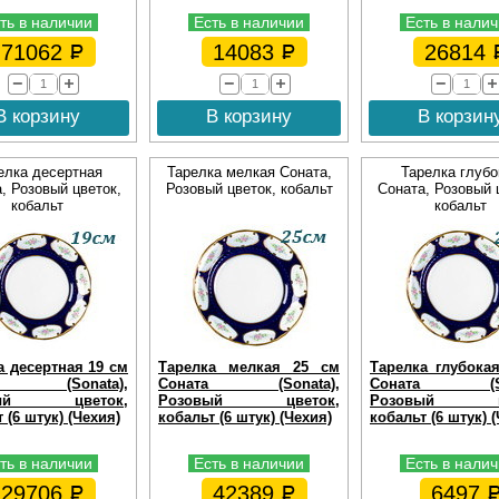
ть в наличии
Есть в наличии
Есть в нали
71062
14083
26814
В корзину
В корзину
В корзин
елка десертная
Тарелка мелкая Соната,
Тарелка глубо
, Розовый цветок,
Розовый цветок, кобальт
Соната, Розовый 
кобальт
кобальт
а десертная 19 см
Тарелка мелкая 25 см
Тарелка глубока
та (Sonata),
Соната (Sonata),
Соната (Son
вый цветок,
Розовый цветок,
Розовый цв
 (6 штук) (Чехия)
кобальт (6 штук) (Чехия)
кобальт (6 штук) 
ть в наличии
Есть в наличии
Есть в нали
29706
42389
6497