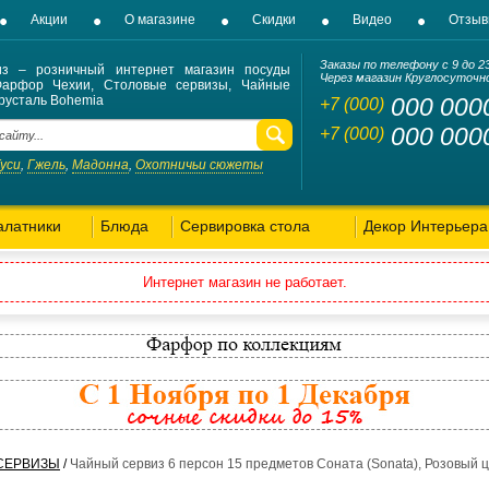
Акции
О магазине
Скидки
Видео
Отзы
Заказы по телефону с 9 до 2
из – розничный интернет магазин посуды
Через магазин Круглосуточн
Фарфор Чехии, Столовые сервизы, Чайные
русталь Bohemia
000 000
+7 (000)
000 000
+7 (000)
Гуси
Гжель
Мадонна
Охотничьи сюжеты
,
,
,
алатники
Блюда
Сервировка стола
Декор Интерьера
Интернет магазин не работает.
СЕРВИЗЫ
/
Чайный сервиз 6 персон 15 предметов Соната (Sonata), Розовый цв