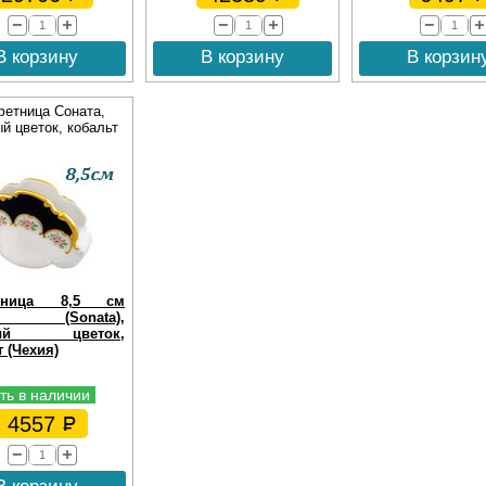
В корзину
В корзину
В корзин
етница Соната,
й цветок, кобальт
тница 8,5 см
та (Sonata),
вый цветок,
 (Чехия)
ть в наличии
4557