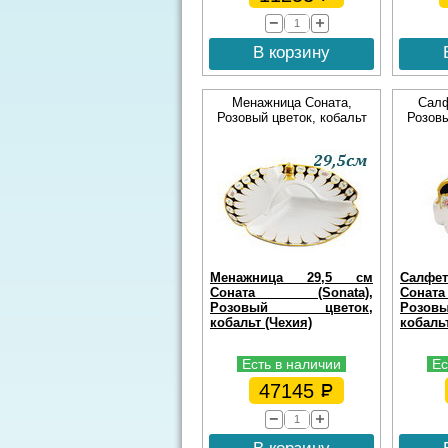
В корзину
Менажница Соната,
Салф
Розовый цветок, кобальт
Розовы
Менажница 29,5 см
Салфе
Соната (Sonata),
Сона
Розовый цветок,
Розо
кобальт (Чехия)
кобальт
Есть в наличии
Ес
47145