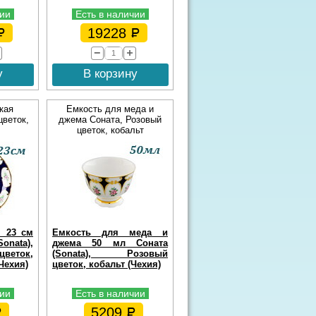
чии
Есть в наличии
19228
у
В корзину
кая
Емкость для меда и
цветок,
джема Соната, Розовый
цветок, кобальт
я 23 см
Емкость для меда и
ata),
джема 50 мл Соната
еток,
(Sonata), Розовый
(Чехия)
цветок, кобальт (Чехия)
чии
Есть в наличии
5209