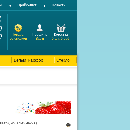
вы
Прайс-лист
Новости
3
о
0
0
Товары
Профиль
Корзина
со скидкой
Вход
0
шт.
0
руб.
Белый Фарфор
Стекло
еток, кобальт (Чехия)