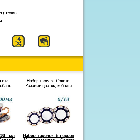
r (Чехия)
9
ната,
Набор тарелок Соната,
кобальт
Розовый цветок, кобальт
200 мл
Набор тарелок 6 персон