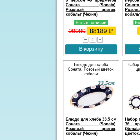
6 персон 40 предметов
персо
Соната (Sonata),
Сона
Розовый цветок,
Розо
кобальт (Чехия)
кобальт
Есть в наличии
Ес
99089
88189
В корзину
Блюдо для хлеба
Набор 
Соната, Розовый цветок,
цв
кобальт
Блюдо для хлеба 33,5 см
Набор 
Соната (Sonata),
36 пр
Розовый цветок,
(Sona
кобальт (Чехия)
цветок,