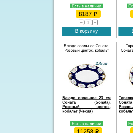
Есть в наличии
Ес
8187
В корзину
Блюдо овальное Соната,
Тар
Розовый цветок, кобальт
Соната
Блюдо овальное 23 см
Тарелк
Соната (Sonata),
Сона
Розовый цветок,
Розо
кобальт (Чехия)
кобальт
Есть в наличии
Ес
11253