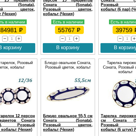
н 25 предметов
персон 15 предметов
Соната (Son
та (Sonata),
Соната (Sonata),
Розовый цв
вый цветок,
Розовый цветок,
кобальт (6 пар) (Ч
 (Чехия)
кобальт (Чехия)
ть в наличии
Есть в наличии
Есть в нали
84981
55767
39759
В корзину
В корзину
В корзин
тарелок, Розовый
Блюдо овальное Соната,
Тарелка пирожк
еток, кобальт
Розовый цветок, кобальт
Соната, Розовый 
кобальт
тарелок 12 персон
Блюдо овальное 55,5 см
Тарелка пирожк
едметов Соната
Соната (Sonata),
см Соната (So
ta), Розовый
Розовый цветок,
Розовый цв
 кобальт (Чехия)
кобальт (Чехия)
кобальт (6 штук) 