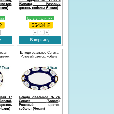
ata),
18 предметов Соната
еток,
(Sonata), Розовый
ехия)
цветок, кобальт (Чехия)
чии
Есть в наличии
55434
у
В корзину
овая
Блюдо овальное Соната,
цветок,
Розовый цветок, кобальт
овая 17
Блюдо овальное 36 см
nata),
Соната (Sonata),
еток,
Розовый цветок,
(Чехия)
кобальт (Чехия)