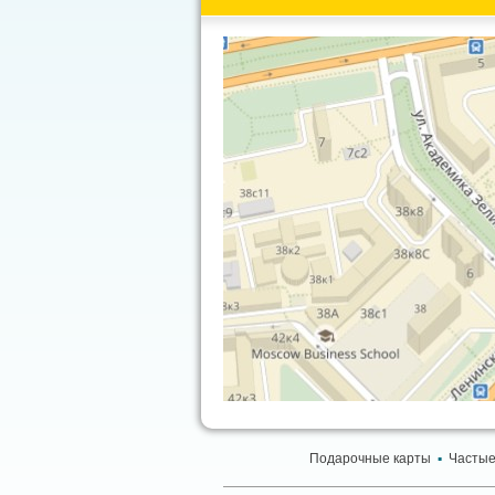
Подарочные карты
▪
Частые