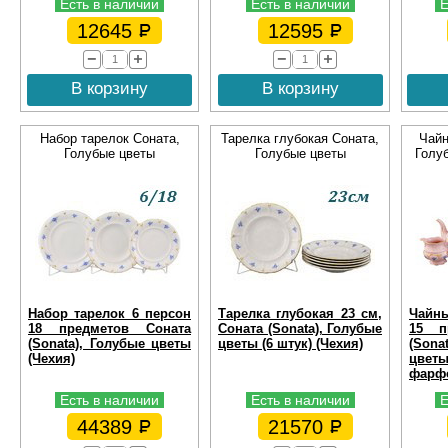
Есть в наличии
Есть в наличии
Е
12645
12595
В корзину
В корзину
Набор тарелок Соната,
Тарелка глубокая Соната,
Чайн
Голубые цветы
Голубые цветы
Голу
Набор тарелок 6 персон
Тарелка глубокая 23 см,
Чайны
18 предметов Соната
Соната (Sonata), Голубые
15 п
(Sonata), Голубые цветы
цветы (6 штук) (Чехия)
(Son
(Чехия)
цве
фарфо
Есть в наличии
Есть в наличии
Е
44389
21570