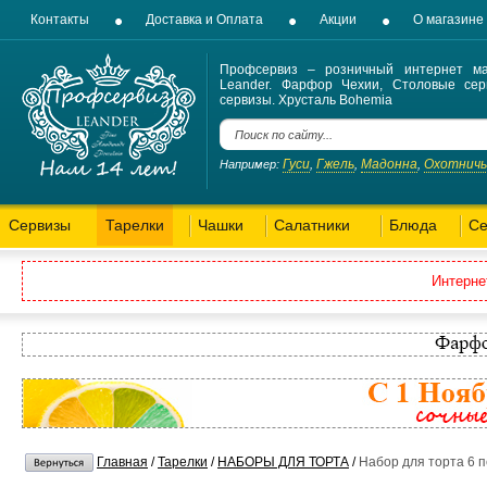
Контакты
Доставка и Оплата
Акции
О магазине
Профсервиз – розничный интернет ма
Leander. Фарфор Чехии, Столовые сер
сервизы. Хрусталь Bohemia
Гуси
Гжель
Мадонна
Охотнич
Например:
,
,
,
Сервизы
Тарелки
Чашки
Салатники
Блюда
Се
Интерне
Главная
/
Тарелки
/
НАБОРЫ ДЛЯ ТОРТА
/
Набор для торта 6 п