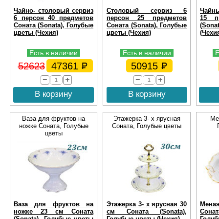
Чайно- столовый сервиз
Столовый сервиз 6
Чайны
6 персон 40 предметов
персон 25 предметов
15 п
Соната (Sonata), Голубые
Соната (Sonata), Голубые
(Sona
цветы (Чехия)
цветы (Чехия)
(Чехи
Есть в наличии
Есть в наличии
Е
52623
47361
50915
В корзину
В корзину
Ваза для фруктов на
Этажерка 3- х ярусная
Ме
ножке Соната, Голубые
Соната, Голубые цветы
цветы
Ваза для фруктов на
Этажерка 3- х ярусная 30
Мена
ножке 23 см Соната
см Соната (Sonata),
Сон
(Sonata), Голубые цветы
Голубые цветы (Чехия)
Голуб