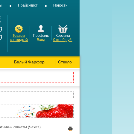
вы
Прайс-лист
Новости
3
о
0
0
Товары
Профиль
Корзина
со скидкой
Вход
0
шт.
0
руб.
Белый Фарфор
Стекло
отничьи сюжеты (Чехия)