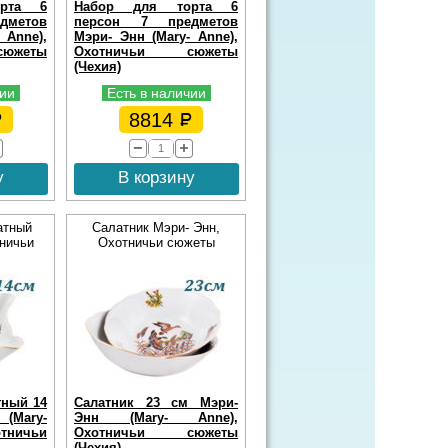
рта 6
Набор для торта 6
дметов
персон 7 предметов
 Anne),
Мэри- Энн (Mary- Anne),
южеты
Охотничьи сюжеты
(Чехия)
чии
Есть в наличии
8814
у
В корзину
атный
Салатник Мэри- Энн,
ничьи
Охотничьи сюжеты
тный 14
Салатник 23 см Мэри-
(Mary-
Энн (Mary- Anne),
ничьи
Охотничьи сюжеты
(Чехия)