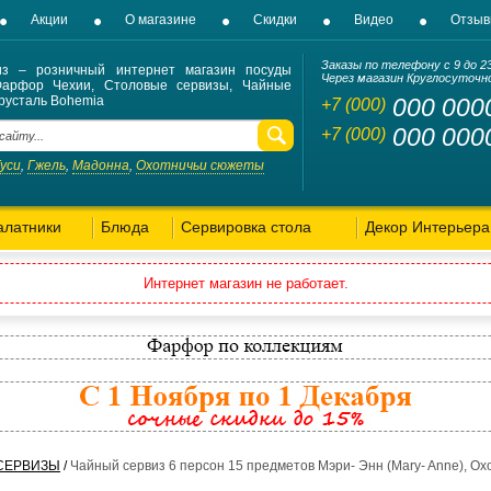
Акции
О магазине
Скидки
Видео
Отзы
Заказы по телефону с 9 до 2
из – розничный интернет магазин посуды
Через магазин Круглосуточн
Фарфор Чехии, Столовые сервизы, Чайные
русталь Bohemia
000 000
+7 (000)
000 000
+7 (000)
Гуси
Гжель
Мадонна
Охотничьи сюжеты
,
,
,
алатники
Блюда
Сервировка стола
Декор Интерьера
Интернет магазин не работает.
СЕРВИЗЫ
/
Чайный сервиз 6 персон 15 предметов Мэри- Энн (Mary- Anne), Ох