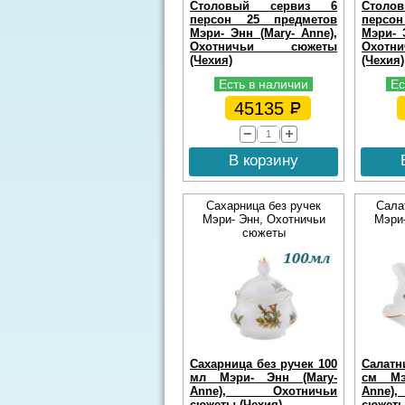
Столовый сервиз 6
Стол
персон 25 предметов
персо
Мэри- Энн (Mary- Anne),
Мэри- 
Охотничьи сюжеты
Охот
(Чехия)
(Чехия)
Есть в наличии
Ес
45135
В корзину
Сахарница без ручек
Сала
Мэри- Энн, Охотничьи
Мэри-
сюжеты
Сахарница без ручек 100
Салатн
мл Мэри- Энн (Mary-
см Мэ
Anne), Охотничьи
Anne
сюжеты (Чехия)
сюжеты