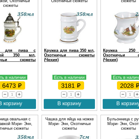
кой, Охотничьи
Охотничьи сюжеты
сюжеты
сюжеты
а для пива с
Кружка для пива 350 мл,
Кружка 25
кой 350 мл,
Охотничьи сюжеты
Охотничьи с
ничьи сюжеты
(Чехия)
(Чехия)
ть в наличии
Есть в наличии
Есть в нали
6473
3181
2028
В корзину
В корзину
В корзин
ница овальная с
Чашка для яйца на ножке
Бульонница с ру
авкой Мэри- Энн,
Мэри- Энн, Охотничьи
Мэри- Энн, Охот
тничьи сюжеты
сюжеты
сюжеты