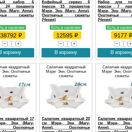
овый набор 6
Кофейный сервиз 6
Набор для то
н 24 предмета
персон 15 предметов
персон 7 пре
Энн (Mary- Anne),
Мэри- Энн (Mary- Anne),
Мэри- Энн (Mary-
ничьи сюжеты
Охотничьи сюжеты
Охотничьи с
(Чехия)
(Чехия)
ть в наличии
Есть в наличии
Есть в нали
38792
12595
9177
В корзину
В корзину
В корзин
тник квадратный
Салатник квадратный
Салатник квадр
 Энн, Охотничьи
Мэри- Энн, Охотничьи
Мэри- Энн, Охот
сюжеты
сюжеты
сюжеты
ик квадратный 17
Салатник квадратный 20
Салатник квадра
ри- Энн (Mary-
см Мэри- Энн (Mary-
см Мэри- Энн 
), Охотничьи
Anne), Охотничьи
Anne), Охот
 (Чехия)
сюжеты (Чехия)
сюжеты (Чехия)