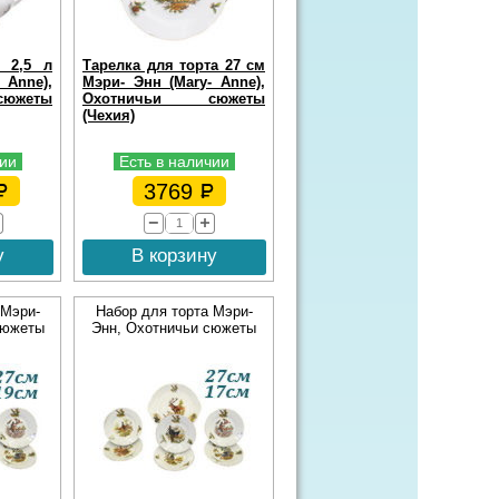
я 2,5 л
Тарелка для торта 27 см
 Anne),
Мэри- Энн (Mary- Anne),
южеты
Охотничьи сюжеты
(Чехия)
чии
Есть в наличии
3769
у
В корзину
 Мэри-
Набор для торта Мэри-
сюжеты
Энн, Охотничьи сюжеты