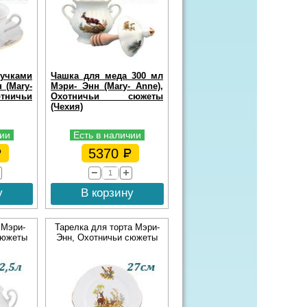
учками
Чашка для меда 300 мл
 (Mary-
Мэри- Энн (Mary- Anne),
ничьи
Охотничьи сюжеты
(Чехия)
чии
Есть в наличии
5370
у
В корзину
 Мэри-
Тарелка для торта Мэри-
сюжеты
Энн, Охотничьи сюжеты