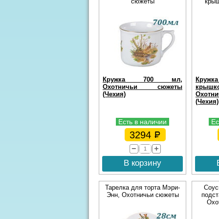
сюжеты
крыш
Кружка 700 мл,
Кружк
Охотничьи сюжеты
крыш
(Чехия)
Охот
(Чехия)
Есть в наличии
Ес
3294
В корзину
Тарелка для торта Мэри-
Соус
Энн, Охотничьи сюжеты
подст
Охо