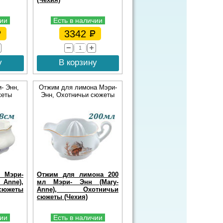
чии
Есть в наличии
3342
у
В корзину
- Энн,
Отжим для лимона Мэри-
жеты
Энн, Охотничьи сюжеты
м Мэри-
Отжим для лимона 200
nne),
мл Мэри- Энн (Mary-
южеты
Anne), Охотничьи
сюжеты (Чехия)
чии
Есть в наличии