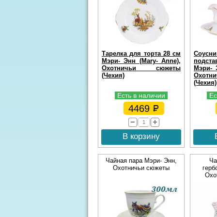
Тарелка для торта 28 см
Соусн
Мэри- Энн (Mary- Anne),
подст
Охотничьи сюжеты
Мэри- 
(Чехия)
Охот
(Чехия)
Есть в наличии
Ес
4469
В корзину
Чайная пара Мэри- Энн,
Ча
Охотничьи сюжеты
герб
Охо