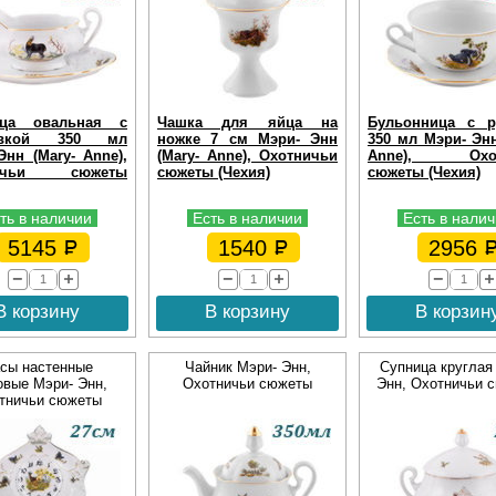
ица овальная с
Чашка для яйца на
Бульонница с р
авкой 350 мл
ножке 7 см Мэри- Энн
350 мл Мэри- Энн
Энн (Mary- Anne),
(Mary- Anne), Охотничьи
Anne), Охот
ничьи сюжеты
сюжеты (Чехия)
сюжеты (Чехия)
ть в наличии
Есть в наличии
Есть в нали
5145
1540
2956
В корзину
В корзину
В корзин
сы настенные
Чайник Мэри- Энн,
Супница круглая
овые Мэри- Энн,
Охотничьи сюжеты
Энн, Охотничьи 
тничьи сюжеты