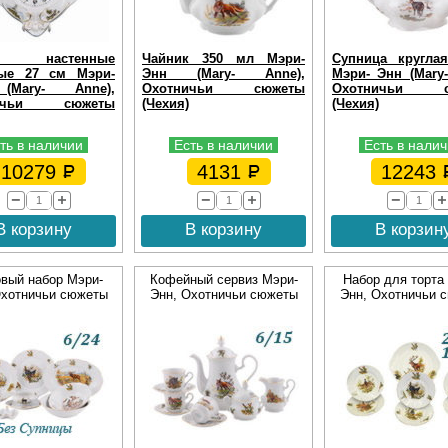
 настенные
Чайник 350 мл Мэри-
Супница кругла
вые 27 см Мэри-
Энн (Mary- Anne),
Мэри- Энн (Mary-
Mary- Anne),
Охотничьи сюжеты
Охотничьи с
ничьи сюжеты
(Чехия)
(Чехия)
ть в наличии
Есть в наличии
Есть в нали
10279
4131
12243
В корзину
В корзину
В корзин
вый набор Мэри-
Кофейный сервиз Мэри-
Набор для торта
Охотничьи сюжеты
Энн, Охотничьи сюжеты
Энн, Охотничьи 