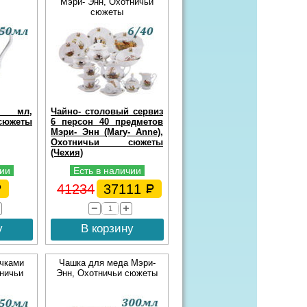
Мэри- Энн, Охотничьи
сюжеты
0 мл,
Чайно- столовый сервиз
южеты
6 персон 40 предметов
Мэри- Энн (Mary- Anne),
Охотничьи сюжеты
(Чехия)
чии
Есть в наличии
41234
37111
у
В корзину
чками
Чашка для меда Мэри-
ничьи
Энн, Охотничьи сюжеты