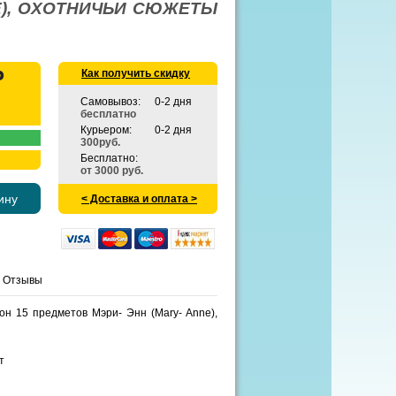
E), ОХОТНИЧЬИ СЮЖЕТЫ
Как получить скидку
Самовывоз:
0-2 дня
бесплатно
Курьером:
0-2 дня
300руб.
Бесплатно:
от 3000 руб.
ину
< Доставка и оплата >
Отзывы
он 15 предметов Мэри- Энн (Mary- Anne),
т