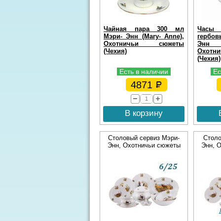
Чайная пара 300 мл
Часы
Мэри- Энн (Mary- Anne),
гербо
Охотничьи сюжеты
Энн (
(Чехия)
Охот
(Чехия)
Есть в наличии
Ес
4871
В корзину
Столовый сервиз Мэри-
Столо
Энн, Охотничьи сюжеты
Энн, 