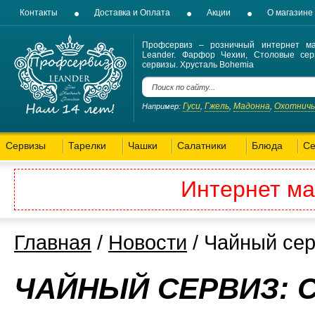
Контакты
Доставка и Оплата
Акции
О магазине
Профсервиз – розничный интернет ма
Leander. Фарфор Чехии, Столовые сер
сервизы. Хрусталь Bohemia
Гуси
Гжель
Мадонна
Охотнич
Например:
,
,
,
Сервизы
Тарелки
Чашки
Салатники
Блюда
Се
Интернет ма
Главная
/
Новости
/ Чайный сер
ЧАЙНЫЙ СЕРВИЗ: С